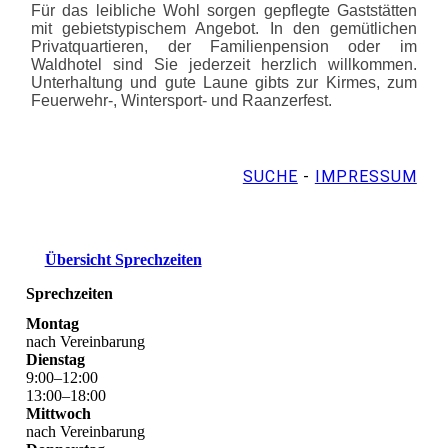
Für das leibliche Wohl sorgen gepflegte Gaststätten
mit gebietstypischem Angebot. In den gemütlichen
Privatquartieren, der Familienpension oder im
Waldhotel sind Sie jederzeit herzlich willkommen.
Unterhaltung und gute Laune gibts zur Kirmes, zum
Feuerwehr-, Wintersport- und Raanzerfest.
SUCHE
-
IMPRESSUM
Übersicht Sprechzeiten
Sprechzeiten
Montag
nach Vereinbarung
Dienstag
9
:
00
–
12
:
00
13
:
00
–
18
:
00
Mittwoch
nach Vereinbarung